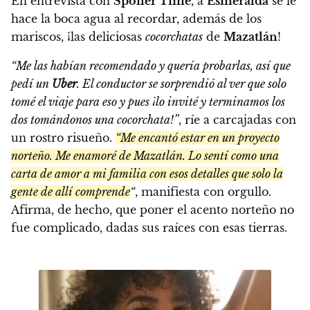
En entrevista con
Spoiler Time
, a
Esmeralda
se le
hace la boca agua al recordar, además de los
mariscos, ¡las deliciosas
cocorchatas
de
Mazatlán
!
“Me las habían recomendado y quería probarlas, así que
pedí un
Uber
. El conductor se sorprendió al ver que solo
tomé el viaje para eso y pues ¡lo invité y terminamos los
dos tomándonos una cocorchata!”
, ríe a carcajadas con
un rostro risueño.
“Me encantó estar en un proyecto
norteño. Me enamoré de Mazatlán. Lo sentí como una
carta de amor a mi familia con esos detalles que solo la
gente de allí comprende
“
, manifiesta con orgullo.
Afirma, de hecho, que poner el acento norteño no
fue complicado, dadas sus raíces con esas tierras.