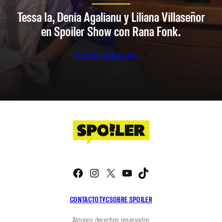
Tessa Ia, Denia Agalianu y Liliana Villaseñor
en Spoiler Show con Rana Fonk.
Ver en Youtube
Facebook
Instagram
X
YouTube
TikTok
CONTACTO
TYC
SOBRE SPOILER
Algunos derechos reservados