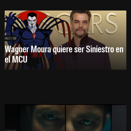
HACE 1 DÍA
Wagner Moura quiere ser Siniestro en
el MCU