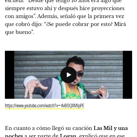
escuela: “Desde que tengo 10 años era algo que
siempre estuvo ahí y después hice proyecciones
con amigos”. Además, señaló que la primera vez
que cobró dijo: “¿Se puede cobrar por esto? Mirá
que bueno”.
https://www.youtube.com/watch?v=4vB0QXMlpPE
En cuanto a cómo llegó su canción
Las Mil y una
noches
a ser parte de
Logan
, explicó que en ese