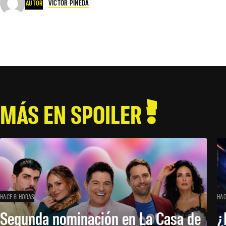
VÍCTOR PINEDA
AUTOR
MÁS EN SPOILER
HACE 6 HORAS
HAC
Segunda nominación en La Casa de
¿