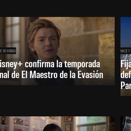
E 18 HORAS
HACE 1 
isney+ confirma la temporada
Fij
inal de El Maestro de la Evasión
def
Pa