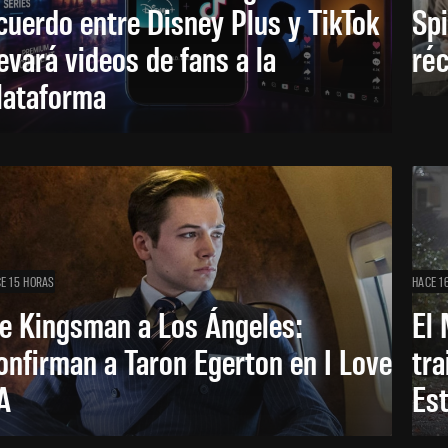
cuerdo entre Disney Plus y TikTok
Sp
levará videos de fans a la
réc
lataforma
E 15 HORAS
HACE 1
e Kingsman a Los Ángeles:
El 
onfirman a Taron Egerton en I Love
tra
A
Es