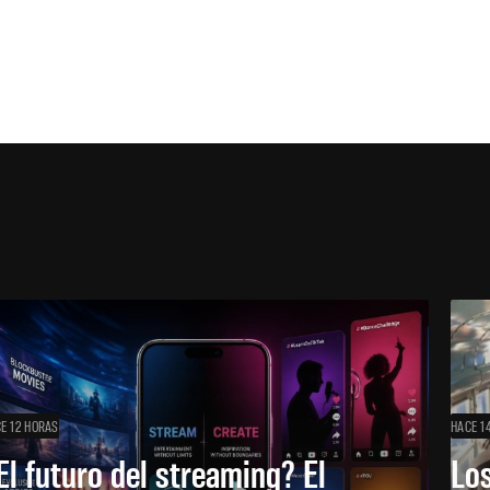
E 12 HORAS
HACE 1
El futuro del streaming? El
Los