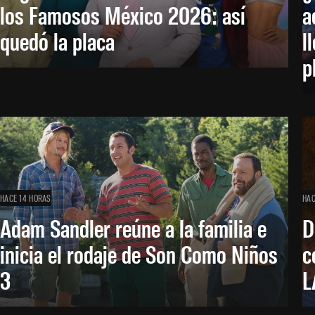
los Famosos México 2026: así
a
quedó la placa
l
p
HACE 14 HORAS
HAC
Adam Sandler reúne a la familia e
D
inicia el rodaje de Son Como Niños
c
3
L