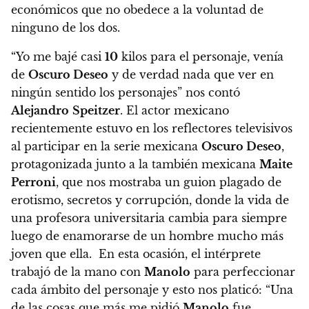
económicos que no obedece a la voluntad de
ninguno de los dos.
“Yo me bajé casi
10
kilos para el personaje, venía
de
Oscuro Deseo
y de verdad nada que ver en
ningún sentido los personajes” nos contó
Alejandro
Speitzer
.
El actor mexicano
recientemente estuvo en los reflectores televisivos
al participar en la serie mexicana
Oscuro Deseo
,
protagonizada junto a la también mexicana
Maite
Perroni
, que nos mostraba un guion plagado de
erotismo, secretos y corrupción, donde la vida de
una profesora universitaria cambia para siempre
luego de enamorarse de un hombre mucho más
joven que ella. En esta ocasión, el intérprete
trabajó de la mano con
Manolo
para perfeccionar
cada ámbito del personaje y esto nos platicó: “Una
de las cosas que más me pidió
Manolo
fue