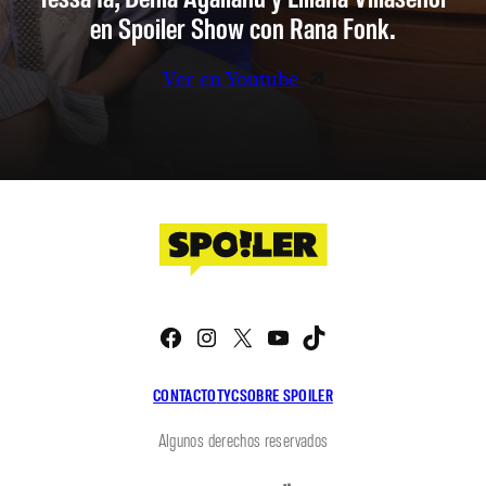
en Spoiler Show con Rana Fonk.
Ver en Youtube
Facebook
Instagram
X
YouTube
TikTok
CONTACTO
TYC
SOBRE SPOILER
Algunos derechos reservados