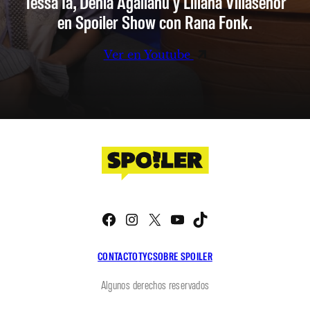
Tessa Ia, Denia Agalianu y Liliana Villaseñor
en Spoiler Show con Rana Fonk.
Ver en Youtube
Facebook
Instagram
X
YouTube
TikTok
CONTACTO
TYC
SOBRE SPOILER
Algunos derechos reservados