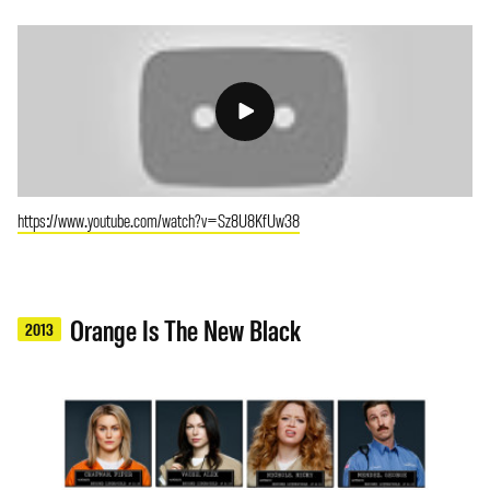
https://www.youtube.com/watch?v=Sz8U8KfUw38
Orange Is The New Black
2013