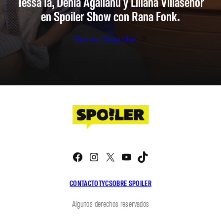
Tessa Ia, Denia Agalianu y Liliana Villaseñor
en Spoiler Show con Rana Fonk.
Ver en Youtube
Facebook
Instagram
X
YouTube
TikTok
CONTACTO
TYC
SOBRE SPOILER
Algunos derechos reservados