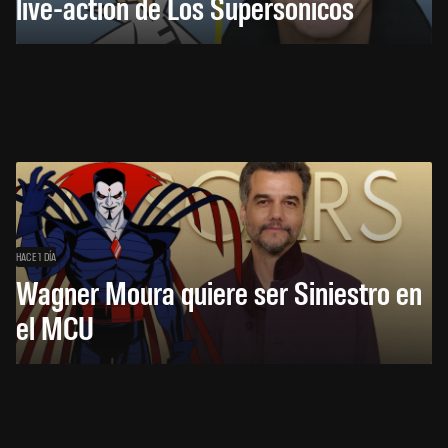
live-action de Los Supersónicos
HACE 1 DÍA
Wagner Moura quiere ser Siniestro en
el MCU