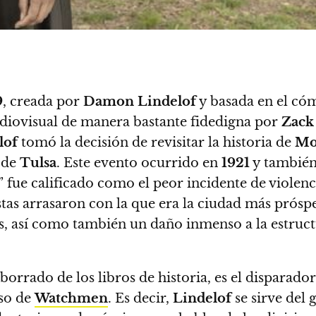
9
, creada por
Damon Lindelof
y basada en el có
diovisual de manera bastante fidedigna por
Zack
lof
tomó la decisión de revisitar la historia de
Mo
 de
Tulsa
.
Este evento ocurrido en
1921
y también
” fue calificado como
el peor incidente de violenci
istas arrasaron con la que era la ciudad más prós
, así como también un daño inmenso a la estructu
borrado de los libros de historia, es el disparado
rso de
Watchmen
. Es decir,
Lindelof
se sirve del