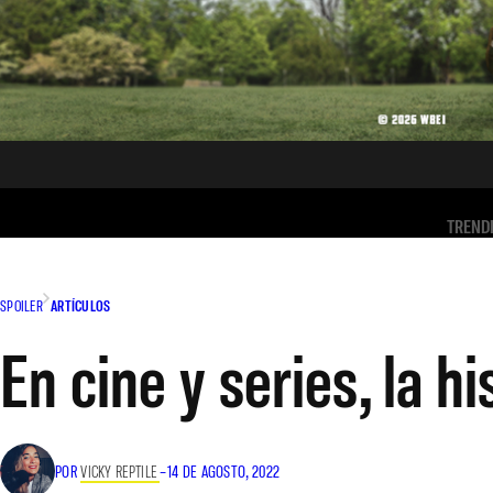
TREND
SPOILER
ARTÍCULOS
En cine y series, la h
POR
VICKY REPTILE
–
14 DE AGOSTO, 2022