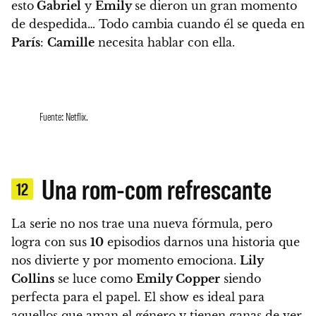
esto
Gabriel
y
Emily
se dieron un gran momento
de despedida… Todo cambia cuando él se queda en
París
:
Camille
necesita hablar con ella.
Fuente: Netflix.
Una rom-com refrescante
12
La serie no nos trae una nueva fórmula, pero
logra con sus
10
episodios darnos una historia que
nos divierte y por momento emociona.
Lily
Collins
se luce como
Emily Copper
siendo
perfecta para el papel.
El show es ideal para
aquellos que aman el género y tienen ganas de ver