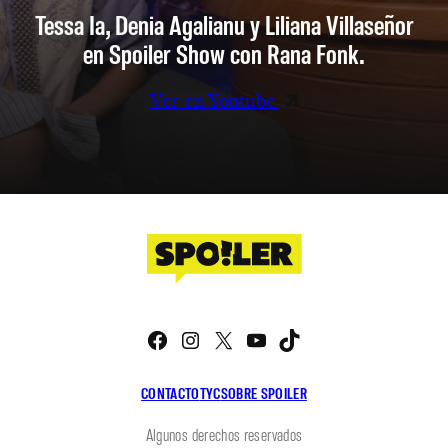
Tessa Ia, Denia Agalianu y Liliana Villaseñor
en Spoiler Show con Rana Fonk.
Ver en Youtube
Facebook
Instagram
X
YouTube
TikTok
CONTACTO
TYC
SOBRE SPOILER
Algunos derechos reservados