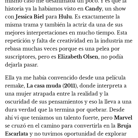
mismo caso me desanimaba un poco. Y es que la
historia ya la habíamos visto en
Candy
, un show
con
Jessica Biel
para
Hulu
. Es exactamente la
misma trama y también la actriz da una de sus
mejores interpretaciones en mucho tiempo. Esta
repetición y falta de creatividad en la industria me
rebasa muchas veces porque es una pelea por
suscriptores, pero es
Elizabeth Olsen
, no podía
dejarla pasar.
Ella ya me había convencido desde una película
remake,
La casa muda
(
2011
), donde interpreta a
una mujer atrapada entre la realidad y la
oscuridad de sus pensamientos y eso la lleva a una
dura verdad que la termina por quebrar. Desde
ahí vi que teníamos un talento fuerte, pero
Marvel
se cruzó en el camino para convertirla en la
Bruja
Escarlata
y no tuvimos oportunidad de explorar