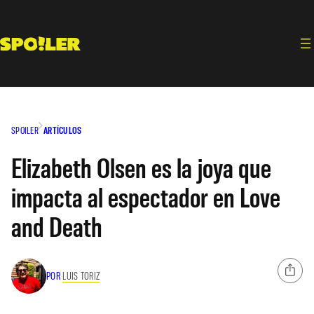
Saltar
al
contenido
SPOILER
ARTÍCULOS
Elizabeth Olsen es la joya que
impacta al espectador en Love
and Death
POR
LUIS TORIZ