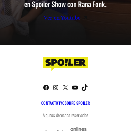
en Spoiler Show con Rana Fonk.
Ver en Youtube
Facebook
Instagram
X
YouTube
TikTok
CONTACTO
TYC
SOBRE SPOILER
Algunos derechos reservados