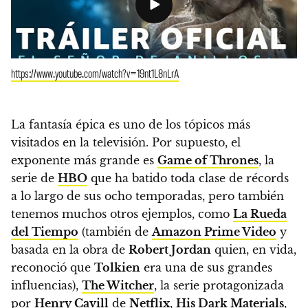
https://www.youtube.com/watch?v=19nt1L8nLrA
La fantasía épica es uno de los tópicos más
visitados en la televisión. Por supuesto, el
exponente más grande es
Game of Thrones
, la
serie de
HBO
que ha batido toda clase de récords
a lo largo de sus ocho temporadas, pero también
tenemos muchos otros ejemplos, como
La Rueda
del Tiempo
(también de
Amazon Prime Video
y
basada en la obra de
Robert Jordan
quien, en vida,
reconoció que
Tolkien
era una de sus grandes
influencias),
The Witcher
, la serie protagonizada
por
Henry Cavill
de
Netflix
,
His Dark Materials
,