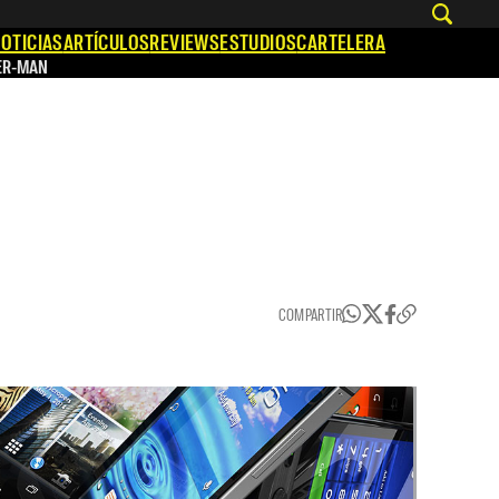
OTICIAS
ARTÍCULOS
REVIEWS
ESTUDIOS
CARTELERA
ER-MAN
COMPARTIR