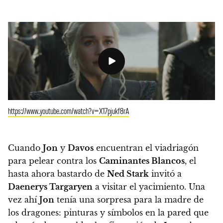
https://www.youtube.com/watch?v=X17pjukf8rA
Cuando
Jon
y
Davos
encuentran el viadriagón
para pelear contra los
Caminantes Blancos
, el
hasta ahora bastardo de
Ned Stark
invitó a
Daenerys Targaryen
a visitar el yacimiento. Una
vez ahí
Jon
tenía una sorpresa para la madre de
los dragones:
pinturas y símbolos en la pared que