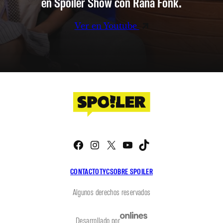
en Spoiler Show con Rana Fonk.
Ver en Youtube
Facebook
Instagram
X
YouTube
TikTok
CONTACTO
TYC
SOBRE SPOILER
Algunos derechos reservados
Desarrollado por