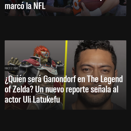
marcó la NFL
HACE 2 DÍAS
¿Quién será Ganondorf en The Legend
of Zelda? Un nuevo reporte señala al
actor Uli Latukefu