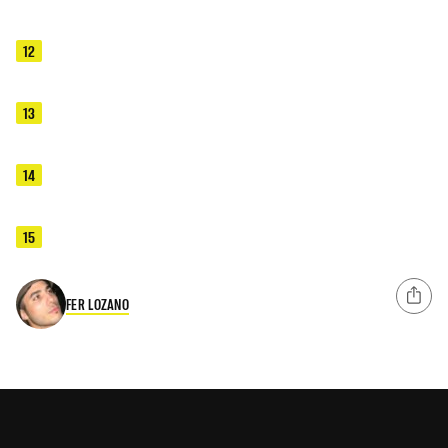
12
13
14
15
FER LOZANO