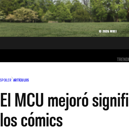
TREND
SPOILER
ARTÍCULOS
El MCU mejoró signifi
los cómics