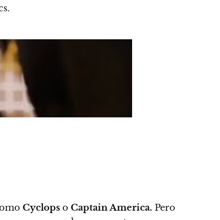
cs.
 como
Cyclops
o
Captain America.
Pero