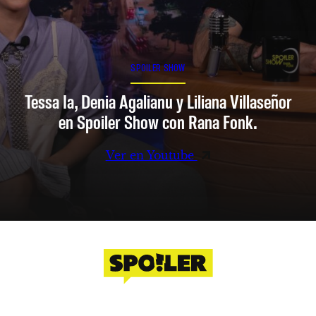
SPOILER SHOW
Tessa Ia, Denia Agalianu y Liliana Villaseñor
en Spoiler Show con Rana Fonk.
Ver en Youtube
Facebook
Instagram
X
YouTube
TikTok