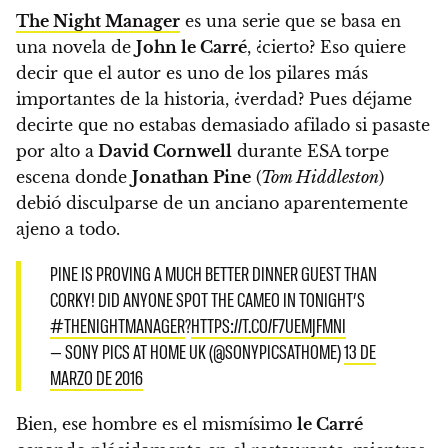
The Night Manager
es una serie que se basa en
una novela de
John le Carré
, ¿cierto? Eso quiere
decir que el autor es uno de los pilares más
importantes de la historia, ¿verdad? Pues déjame
decirte que no estabas demasiado afilado si pasaste
por alto a
David Cornwell
durante ESA torpe
escena donde
Jonathan Pine
(
Tom Hiddleston
)
debió disculparse de un anciano aparentemente
ajeno a todo.
PINE IS PROVING A MUCH BETTER DINNER GUEST THAN
CORKY! DID ANYONE SPOT THE CAMEO IN TONIGHT’S
#THENIGHTMANAGER
?
HTTPS://T.CO/F7UEMJFMNI
— SONY PICS AT HOME UK (@SONYPICSATHOME)
13 DE
MARZO DE 2016
Bien, ese hombre es
el mismísimo
l
e Carré