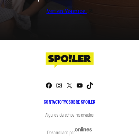
Ver en Youtube
Facebook
Instagram
X
YouTube
TikTok
CONTACTO
TYC
SOBRE SPOILER
Algunos derechos reservados
Desarrollado por