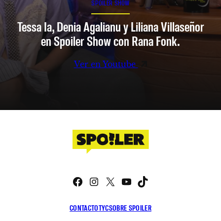
SPOILER SHOW
Tessa Ia, Denia Agalianu y Liliana Villaseñor
en Spoiler Show con Rana Fonk.
Ver en Youtube
Facebook
Instagram
X
YouTube
TikTok
CONTACTO
TYC
SOBRE SPOILER