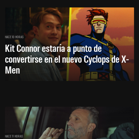
HACE 10 HORAS
Kit Connor estaría a punto de
convertirse en el nuevo Cyclops de X-
Men
HACE 11 HORAS