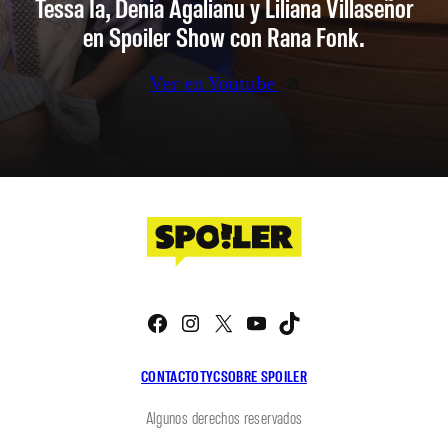
Tessa Ia, Denia Agalianu y Liliana Villaseñor
en Spoiler Show con Rana Fonk.
Ver en Youtube
Facebook
Instagram
X
YouTube
TikTok
CONTACTO
TYC
SOBRE SPOILER
Algunos derechos reservados