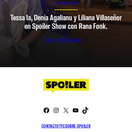
SPOILER SHOW
Tessa Ia, Denia Agalianu y Liliana Villaseñor
en Spoiler Show con Rana Fonk.
Ver en Youtube
Facebook
Instagram
X
YouTube
TikTok
CONTACTO
TYC
SOBRE SPOILER