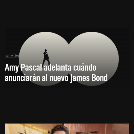
HACE 2 DÍAS
Amy Pascal adelanta cuándo
anunciarán al nuevo James Bond