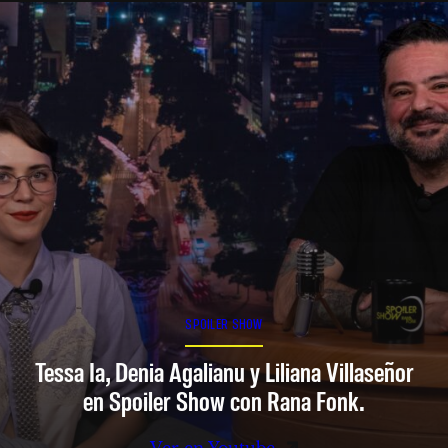
SPOILER SHOW
Tessa Ia, Denia Agalianu y Liliana Villaseñor
en Spoiler Show con Rana Fonk.
Ver en Youtube