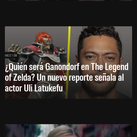
HACE 1 DÍA
¿Quién será Ganondorf en The Legend
of Zelda? Un nuevo reporte señala al
actor Uli Latukefu