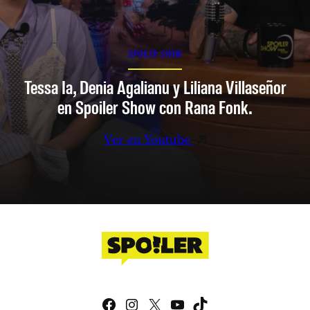
SPOILER SHOW
Tessa Ia, Denia Agalianu y Liliana Villaseñor
en Spoiler Show con Rana Fonk.
Ver en Youtube
Facebook
Instagram
X
YouTube
TikTok