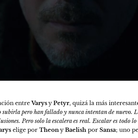
ación entre
Varys
y
Petyr
, quizá la más interesan
 subirla pero han fallado y nunca intentan de nuevo. La 
usiones. Pero solo la escalera es real. Escalar es todo l
arys
elige por
Theon
y
Baelish
por
Sansa
; uno p