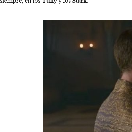
siempre, en los
Tully
y los
Stark
.