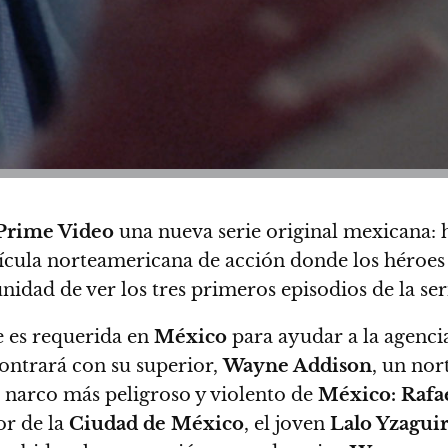
Prime Video
una nueva serie original mexicana: 
lícula norteamericana de acción donde los héroes s
idad de ver los tres primeros episodios de la ser
 es requerida en
México
para ayudar a la agencia
ncontrará con
su superior,
Wayne Addison
, un nor
al narco más peligroso y violento de
México: Rafae
or de la
Ciudad de México
, el joven
Lalo Yzagui