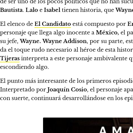
de ser uno de los pocos políticos que no han su
Bautista
.
Lalo
e
Isabel
tienen historia, que
Wayn
El elenco de
El Candidato
está compuesto por
E
personaje que llega algo inocente a
México,
el pa
su jefe,
Wayne.
Wayne Addison
, por su parte, e
da el toque rudo necesario al héroe de esta histo
Tijeras
interpreta a este personaje ambivalente q
escondiendo algo.
El punto más interesante de los primeros episod
Interpretado por
Joaquín Cosio
, el personaje a
con suerte, continuará desarrollándose en los epi