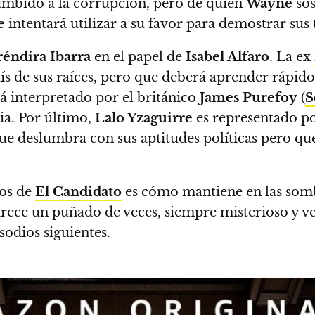
cumbido a la corrupción, pero de quien
Wayne
sos
e
intentará utilizar a su favor para demostrar sus 
réndira Ibarra
en el papel de
Isabel Alfaro
. La ex
ís de sus raíces, pero que deberá aprender rápido 
stá interpretado por el británico
James Purefoy
(
S
ria. Por último,
Lalo Yzaguirre
es representado p
ue deslumbra con sus aptitudes políticas pero qu
ios de
El Candidato
es cómo mantiene en las somb
parece un puñado de veces, siempre misterioso y v
sodios siguientes.