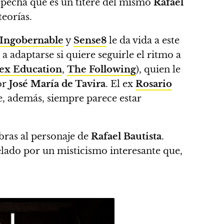
pecha que es un títere del mismo
Rafael
teorías.
Ingobernable
y
Sense8
le da vida a este
a adaptarse si quiere seguirle el ritmo a
ex Education
,
The Following
), quien le
or
José María de Tavira
. El ex
Rosario
e, además, siempre parece estar
ras al personaje de
Rafael Bautista
.
elado por un misticismo interesante
que,