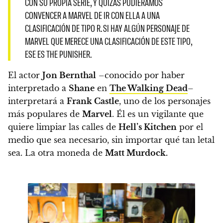
CON SU PROPIA SERIE, Y QUIZÁS PUDIÉRAMOS
CONVENCER A MARVEL DE IR CON ELLA A UNA
CLASIFICACIÓN DE TIPO R. SI HAY ALGÚN PERSONAJE DE
MARVEL QUE MERECE UNA CLASIFICACIÓN DE ESTE TIPO,
ESE ES THE PUNISHER.
El actor
Jon Bernthal
–conocido por haber
interpretado a
Shane
en
The Walking Dead
–
interpretará a
Frank Castle
, uno de los personajes
más populares de
Marvel
.
Él es un vigilante que
quiere limpiar las calles de
Hell’s Kitchen
por el
medio que sea necesario, sin importar qué tan letal
sea. La otra moneda de
Matt Murdock.