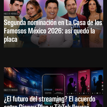
HACE 6 HORAS
Segunda nominación en La Casa de los
Famosos México 2026: así quedó la
placa
HACE 11 HORAS
¿El futuro del streaming? El acuerdo
entre Disney Plus y TikTok llevará