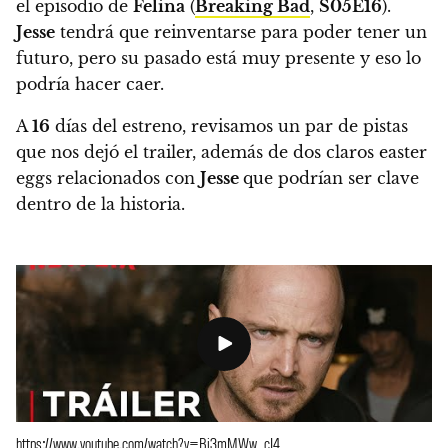
el episodio de
Felina
(
Breaking Bad
,
S05E16
).
Jesse
tendrá que reinventarse para poder tener un
futuro, pero su pasado está muy presente y eso lo
podría hacer caer.
A
16
días del estreno, revisamos un par de pistas
que nos dejó el trailer, además de
dos claros easter
eggs relacionados con
Jess
e
que podrían ser clave
dentro de la historia.
https://www.youtube.com/watch?v=Bi3mMWw_cJ4