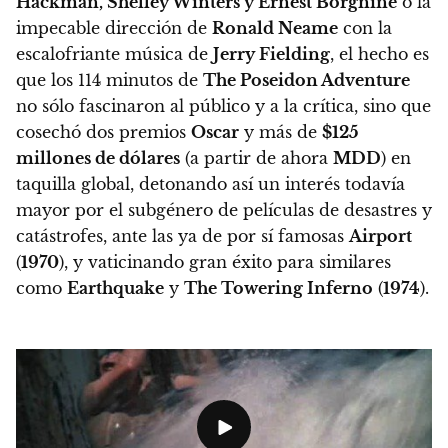
Hackman, Shelley Winters y Ernest Borgnine
o la
impecable dirección de
Ronald Neame
con la
escalofriante música de
Jerry Fielding
, el hecho es
que los 114 minutos de
The Poseidon Adventure
no sólo fascinaron al público y a la crítica, sino que
cosechó dos premios
Oscar
y más de
$125
millones de dólares
(a partir de ahora
MDD
) en
taquilla global, detonando así un interés todavía
mayor por el subgénero de películas de desastres y
catástrofes, ante las ya de por sí famosas
Airport
(
1970
), y vaticinando gran éxito para similares
como
Earthquake
y
The Towering Inferno
(
1974
).