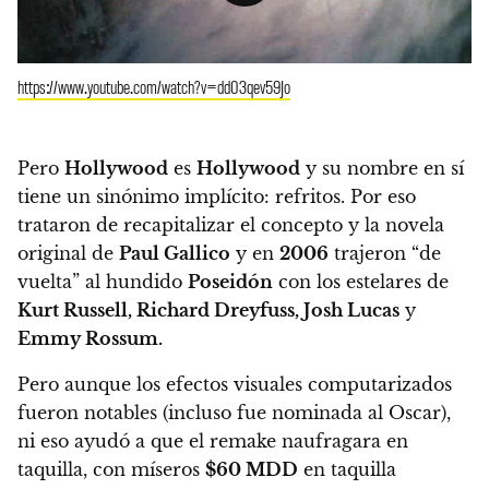
https://www.youtube.com/watch?v=dd03qev59Jo
Pero
Hollywood
es
Hollywood
y su nombre en sí
tiene un sinónimo implícito: refritos. Por eso
trataron de recapitalizar el concepto y la novela
original de
Paul Gallico
y en
2006
trajeron “de
vuelta” al hundido
Poseidón
con los estelares de
Kurt Russell, Richard Dreyfuss, Josh Lucas
y
Emmy Rossum.
Pero aunque los efectos visuales computarizados
fueron notables (incluso fue nominada al Oscar),
ni eso ayudó a que el remake naufragara en
taquilla, con míseros
$60 MDD
en taquilla