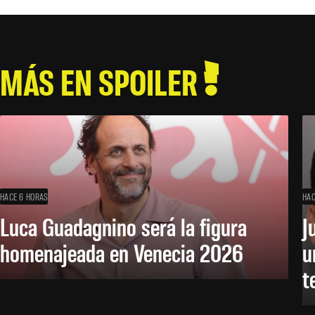
MÁS EN SPOILER
HACE 6 HORAS
HAC
Luca Guadagnino será la figura
J
homenajeada en Venecia 2026
u
t