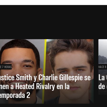
E 7 HORAS
HACE 8
ustice Smith y Charlie Gillespie se
La 
nen a Heated Rivalry en la
de 
emporada 2