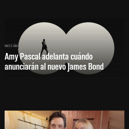
HACE 2 DÍAS
Amy Pascal adelanta cuándo
anunciarán al nuevo James Bond