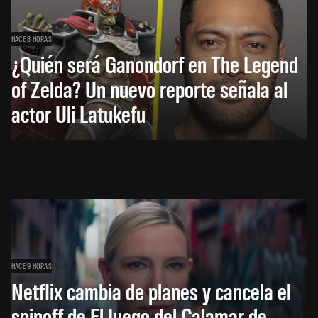
HACE 8 HORAS
¿Quién será Ganondorf en The Legend
of Zelda? Un nuevo reporte señala al
actor Uli Latukefu
HACE 9 HORAS
Netflix cambia de planes y cancela el
spinoff de El Juego del Calamar de