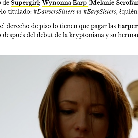
) de
Supergirl
;
Wynonna Earp
(
Melanie Scrofa
lo titulado: #
DanversSisters vs #EarpSisters
, ¿quién
el derecho de piso lo tienen que pagar las
Earper
ño después del debut de la kryptoniana y su herma