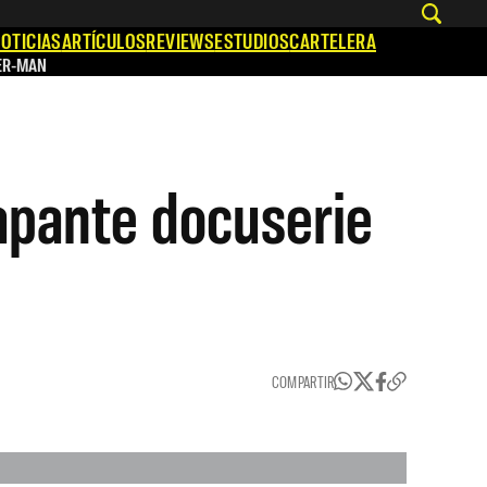
OTICIAS
ARTÍCULOS
REVIEWS
ESTUDIOS
CARTELERA
ER-MAN
apante docuserie
COMPARTIR