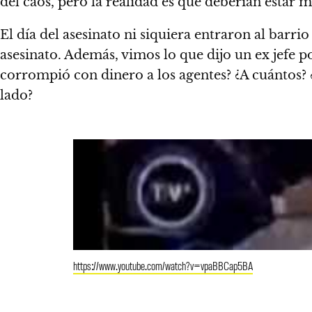
del caos, pero la realidad es que deberían estar
El día del asesinato ni siquiera entraron al barr
asesinato. Además, vimos lo que dijo un ex jefe po
corrompió con dinero a los agentes? ¿A cuántos? ¿
lado?
https://www.youtube.com/watch?v=vpaBBCap5BA