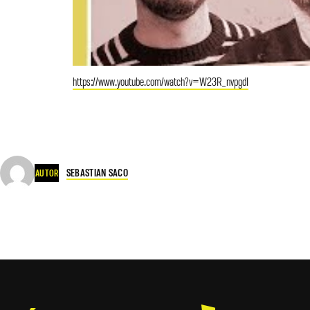
https://www.youtube.com/watch?v=W23R_nvpgdI
SEBASTIAN SACO
AUTOR