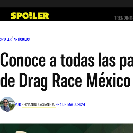
Saltar
al
TRENDING
contenido
SPOILER
ARTÍCULOS
Conoce a todas las p
de Drag Race México
POR
FERNANDO CASTAÑEDA
–
24 DE MAYO, 2024