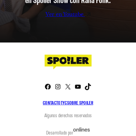
Ver en Youtube
Facebook
Instagram
X
YouTube
TikTok
CONTACTO
TYC
SOBRE SPOILER
Algunos derechos reservados
Desarrollado por