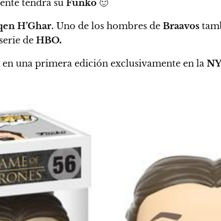
mente tendrá su
Funko
🙂
qen H’Ghar.
Uno de los hombres de
Braavos
tamb
 serie de
HBO
.
a en una primera edición exclusivamente en la
NY