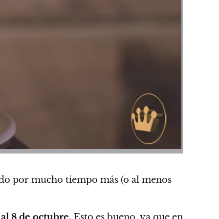
ndo por mucho tiempo más (o al menos
 al 8 de octubre.
Esto es bueno, ya que en