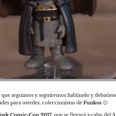
l que seguimos y seguiremos hablando y debatie
ades para ustedes, coleccionistas de
Funkos
🙂
ork Comic-Con 2017,
que se llevará a cabo del
5