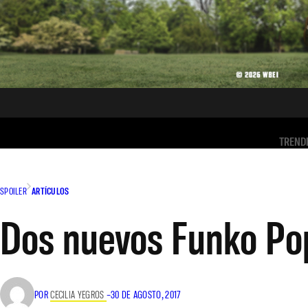
TREND
SPOILER
ARTÍCULOS
Dos nuevos Funko Pop!
POR
CECILIA YEGROS
–
30 DE AGOSTO, 2017