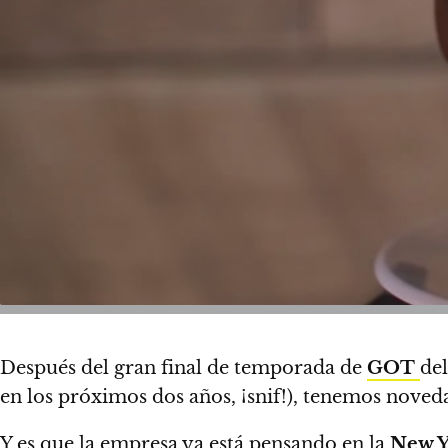
Después del gran final de temporada de
GOT
de
en los próximos dos años, ¡snif!), tenemos noved
Y es que la empresa ya está pensando en la
New Y