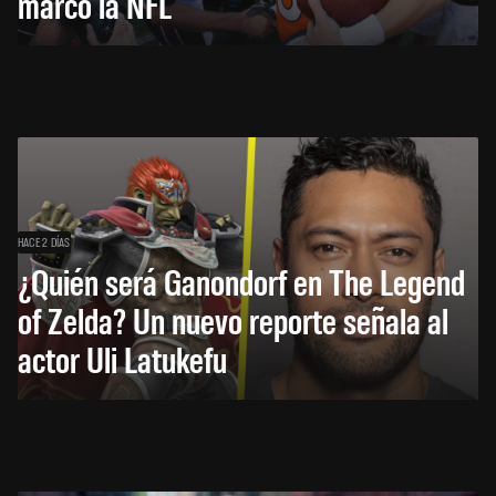
marcó la NFL
HACE 2 DÍAS
¿Quién será Ganondorf en The Legend
of Zelda? Un nuevo reporte señala al
actor Uli Latukefu