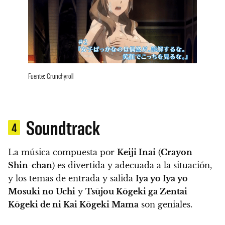
Fuente: Crunchyroll
Soundtrack
4
La música compuesta por
Keiji Inai
(
Crayon
Shin-chan
) es divertida y adecuada a la situación,
y los temas de entrada y salida
Iya yo Iya yo
Mosuki no Uchi
y
Tsūjou Kōgeki ga Zentai
Kōgeki de ni Kai Kōgeki Mama
son geniales.