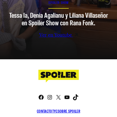
SPOILER SHOW
Tessa Ia, Denia Agalianu y Liliana Villaseñor
en Spoiler Show con Rana Fonk.
Ver en Youtube
Facebook
Instagram
X
YouTube
TikTok
CONTACTO
TYC
SOBRE SPOILER