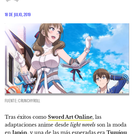
18 DE JULIO, 2019
FUENTE: CRUNCHYROLL
Tras éxitos como
Sword Art Online
, las
adaptaciones anime desde
light novels
son la moda
en
Japón
, y una de las más esperadas era
Tsuujou