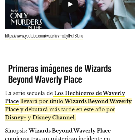
https://www.youtube.com/watch?v=xUy1FxTBUno
Primeras imágenes de Wizards
Beyond Waverly Place
La serie secuela de
Los
Hechiceros de Waverly
Place
llevará por título
Wizards Beyond Waverly
Place
y debutará más tarde en este año por
Disney+
y
Disney Channel
.
Sinopsis:
Wizards Beyond Waverly Place
comienza tras un misterioso incidente en