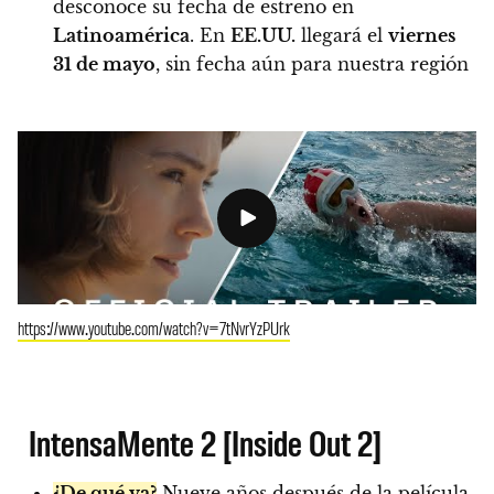
desconoce su fecha de estreno en
Latinoamérica
. En
EE.UU.
llegará el
viernes
31 de mayo
, sin fecha aún para nuestra región
https://www.youtube.com/watch?v=7tNvrYzPUrk
IntensaMente 2 [Inside Out 2]
¿De qué va?
Nueve años después de la película