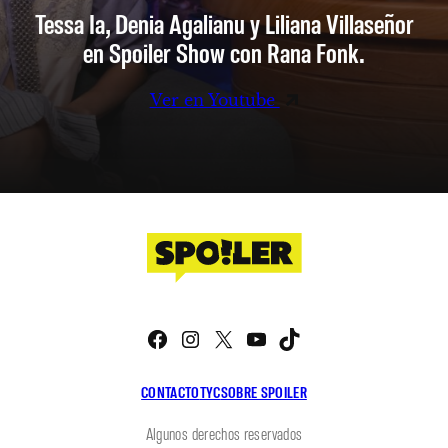
Tessa Ia, Denia Agalianu y Liliana Villaseñor
en Spoiler Show con Rana Fonk.
Ver en Youtube
Facebook
Instagram
X
YouTube
TikTok
CONTACTO
TYC
SOBRE SPOILER
Algunos derechos reservados