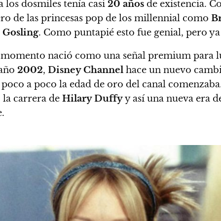
 los dosmiles tenía casi
20 años
de existencia. 
lero de las princesas pop de los millennial como
Br
 Gosling
. Como puntapié esto fue genial, pero ya
r momento nació como una señal premium para lu
 año
2002
,
Disney Channel
hace un nuevo cambio
 poco a poco la edad de oro del canal comenzaba.
 la carrera de
Hilary Duffy
y así una nueva era 
e.