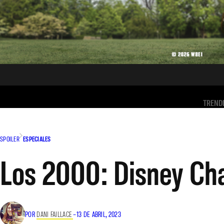
TREND
SPOILER
ESPECIALES
Los 2000: Disney Cha
POR
DANI FAILLACE
–
13 DE ABRIL, 2023