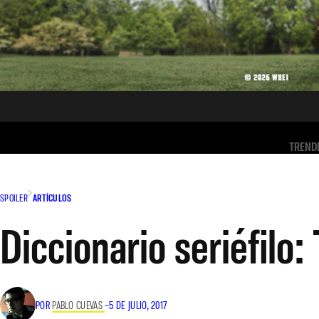
TREND
SPOILER
ARTÍCULOS
Diccionario seriéfilo
POR
PABLO CUEVAS
–
5 DE JULIO, 2017