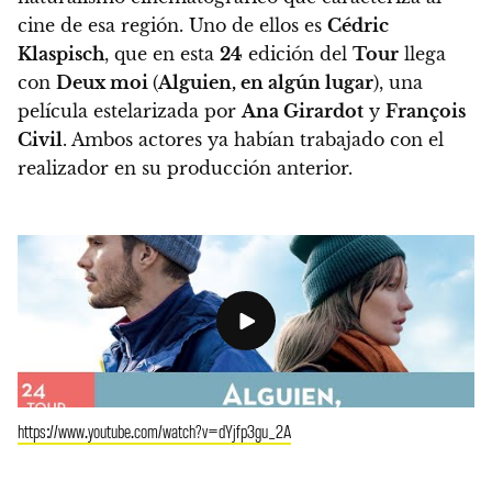
cine de esa región. Uno de ellos es
Cédric
Klaspisch
, que en esta
24
edición del
Tour
llega
con
Deux moi
(
Alguien, en algún lugar
)
, una
película estelarizada por
Ana Girardot
y
François
Civil
. Ambos actores ya habían trabajado con el
realizador en su producción anterior.
https://www.youtube.com/watch?v=dYjfp3gu_2A