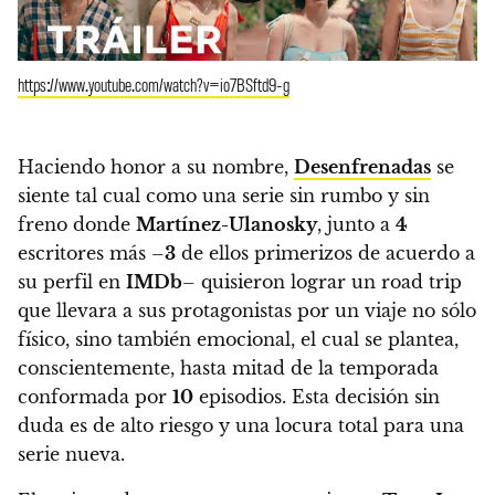
https://www.youtube.com/watch?v=io7BSftd9-g
Haciendo honor a su nombre,
Desenfrenadas
se
siente tal cual como una serie sin rumbo y sin
freno
donde
Martínez-Ulanosky
, junto a
4
escritores más –
3
de ellos primerizos de acuerdo a
su perfil en
IMDb
–
quisieron lograr un road trip
que llevara a sus protagonistas por un viaje no sólo
físico, sino también emocional, el cual se plantea,
conscientemente, hasta mitad de la temporada
conformada por
10
episodios.
Esta decisión sin
duda es de alto riesgo y
una locura total para una
serie nueva.