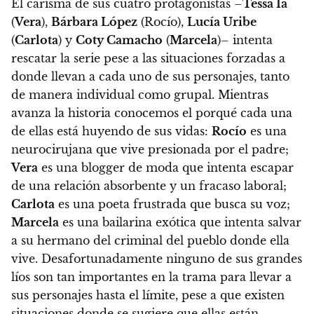
El carisma de sus cuatro protagonistas
–
Tessa Ia
(
Vera
),
Bárbara López
(Rocío),
Lucía Uribe
(
Carlota
) y
Coty Camacho
(
Marcela
)–
intenta
rescatar la serie pese a las situaciones forzadas a
donde llevan a cada uno de sus personajes, tanto
de manera individual como grupal.
Mientras
avanza la historia conocemos el porqué cada una
de ellas está huyendo de sus vidas:
Rocío
es una
neurocirujana que vive presionada por el padre;
Vera
es una blogger de moda que intenta escapar
de una relación absorbente y un fracaso laboral;
Carlota
es una poeta frustrada que busca su voz;
Marcela
es una bailarina exótica que intenta salvar
a su hermano del criminal del pueblo donde ella
vive.
Desafortunadamente ninguno de sus grandes
líos son tan importantes en la trama para llevar a
sus personajes hasta el límite, pese a que existen
situaciones donde se sugiere que ellas están