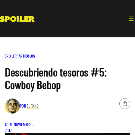
Saltar
al
contenido
SPOILER
ARTÍCULOS
Descubriendo tesoros #5:
Cowboy Bebop
POR
EL TANO
17 DE NOVIEMBRE,
2017