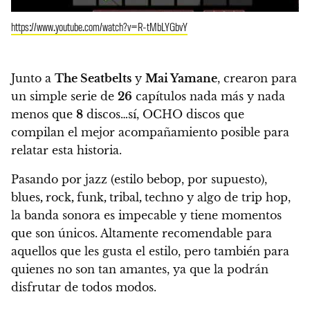
https://www.youtube.com/watch?v=R-tMbLYGbvY
Junto a
The Seatbelts
y
Mai Yamane
, crearon para
un simple serie de
26
capítulos nada más y nada
menos que
8
discos…sí, OCHO discos que
compilan el mejor acompañamiento posible para
relatar esta historia.
Pasando por jazz (estilo bebop, por supuesto),
blues
,
rock
,
funk
,
tribal
,
techno y algo de trip hop,
la banda sonora es impecable y tiene momentos
que son únicos.
Altamente recomendable para
aquellos que les gusta el estilo, pero también para
quienes no son tan amantes, ya que la podrán
disfrutar de todos modos.