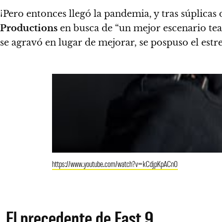
¡Pero entonces llegó la pandemia, y tras súplicas 
Productions
en busca de “un mejor escenario teat
se agravó en lugar de mejorar, se pospuso el estre
https://www.youtube.com/watch?v=kCdjpKpACn0
El precedente de Fast 9