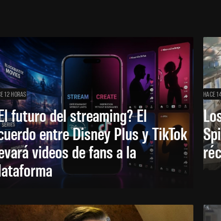
E 12 HORAS
HACE 1
El futuro del streaming? El
Los
cuerdo entre Disney Plus y TikTok
Sp
levará videos de fans a la
réc
lataforma