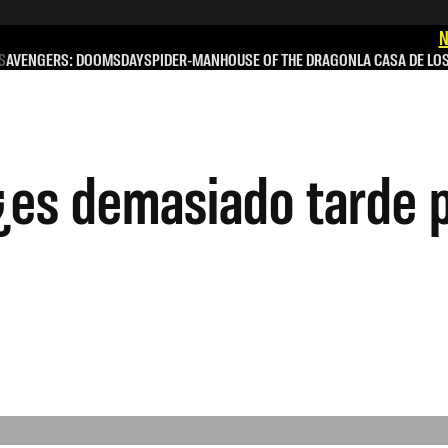
N
S
AVENGERS: DOOMSDAY
SPIDER-MAN
HOUSE OF THE DRAGON
LA CASA DE LO
 ¿es demasiado tarde 