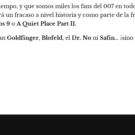
tiempo, y que somos miles los fans del 007 en todo
á un fracaso a nivel historia y como parte de la f
os 9
o
A Quiet Place Part II.
ean
Goldfinger
,
Blofeld
, el
Dr. No
ni
Safin
… ¡
sino