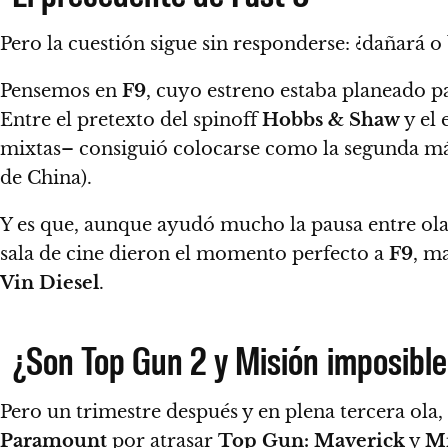
Pero la cuestión sigue sin responderse: ¿dañará 
Pensemos en
F9
, cuyo estreno estaba planeado pa
Entre el pretexto del spinoff
Hobbs & Shaw
y el 
mixtas–
consiguió colocarse como la segunda más
de China).
Y es que, aunque ayudó mucho la pausa entre olas 
sala de cine dieron el momento perfecto a
F9
, m
Vin Diesel
.
¿Son Top Gun 2 y Misión imposible
Pero un trimestre después y en plena tercera ola, 
Paramount
por
atrasar
Top Gun: Maverick
y
Mi