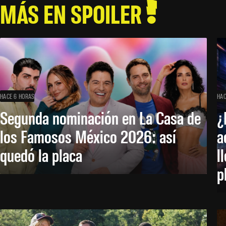
MÁS EN SPOILER
HACE 6 HORAS
HAC
Segunda nominación en La Casa de
¿
los Famosos México 2026: así
a
quedó la placa
l
p