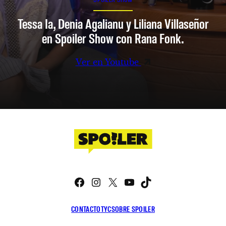
Tessa Ia, Denia Agalianu y Liliana Villaseñor
en Spoiler Show con Rana Fonk.
Ver en Youtube
Facebook
Instagram
X
YouTube
TikTok
CONTACTO
TYC
SOBRE SPOILER